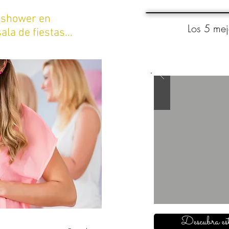
y shower en
Los 5 mej
ala de fiestas...
Descubra est