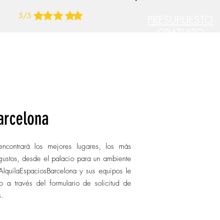
5/5
PRESUPUESTO
GRATUITO
Por barrios
Por criterios específicos
arcelona
ncontrará los mejores lugares, los más
gustos, desde el palacio para un ambiente
AlquilaEspaciosBarcelona y sus equipos le
 a través del formulario de solicitud de
s.