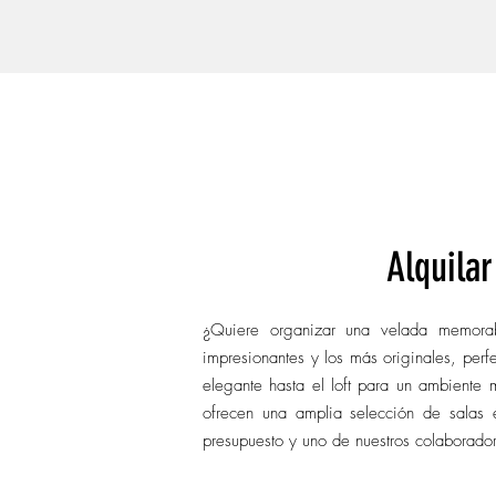
Un
en Barcelona
ESPACIO
Por tipo de 
Alquila
¿Quiere organizar una velada memorab
impresionantes y los más originales, per
elegante hasta el loft para un ambiente
ofrecen una amplia selección de salas e
presupuesto y uno de nuestros colaborado