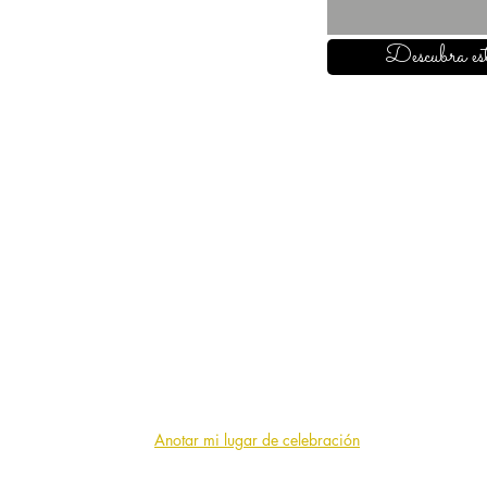
Descubra est
SOBRE NOSOTROS
¿Quiénes somos?
F.A.Q. (preguntas frecuentes)
Solicitar un presupuesto
Anotar mi lugar de celebración