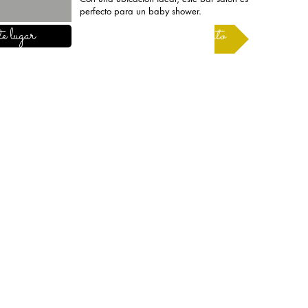
perfecto para un baby shower.
e lugar
Solicitar un presupuesto
INFORMACIÓN
Información legal
Condiciones de uso