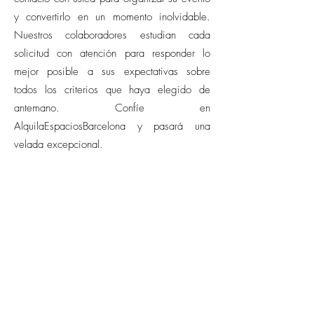
y convertirlo en un momento inolvidable.
Nuestros colaboradores estudian cada
solicitud con atención para responder lo
mejor posible a sus expectativas sobre
todos los criterios que haya elegido de
antemano. Confíe en
AlquilaEspaciosBarcelona y pasará una
velada excepcional.
CONTACTO
barcelona@allianceevenement.com
SOBRE NOSOTROS
¿Quiénes somos?