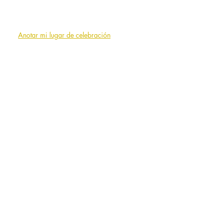
¿Quiénes somos?
F.A.Q. (preguntas frecuentes)
Solicitar un presupuesto
Anotar mi lugar de celebración
INFORMACIÓN
Información legal
Condiciones de uso
NUESTROS SOCIOS EN
EUROPA PARA...
Alquilar Espacios en Paris
Alquilar Espacios en
Bruselas
Alquilar Espacios en
Ginebra
o
Lausana
Alquilar Espacios en
Milan
o
Roma