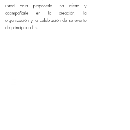
usted para proponerle una oferta y
acompañarle en la creación, la
organización y la celebración de su evento
de principio a fin.
CONTACTO
barcelona@allianceevenement.com
SOBRE NOSOTROS
¿Quiénes somos?
F.A.Q. (preguntas frecuentes)