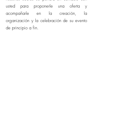
usted para proponerle una oferta y
acompañarle en la creación, la
organización y la celebración de su evento
de principio a fin.
CONTACTO
barcelona@allianceevenement.com
SOBRE NOSOTROS
¿Quiénes somos?
F.A.Q. (preguntas frecuentes)
Solicitar un presupuesto
Anotar mi lugar de celebración